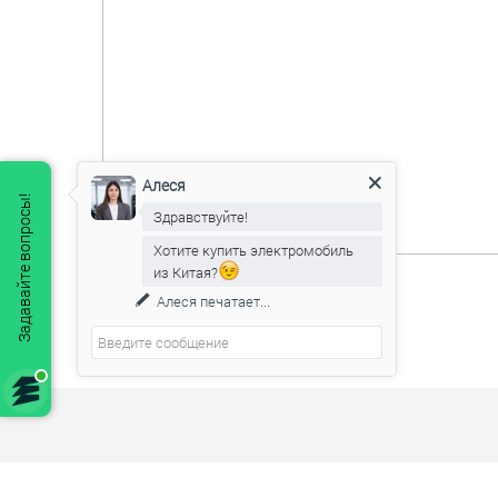
Алеся
Задавайте вопросы!
Здравствуйте!
Хотите купить электромобиль
из Китая?
Алеся
печатает...
г. Минск, ул. Притыцкого, д.156, этаж 17, офис