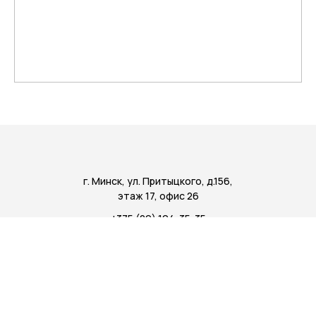
г. Минск, ул. Притыцкого, д.156,
этаж 17, офис 26
+375 (29) 104-35-35
+7 (499) 113-03-31
Email:
office@electree.by