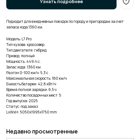
Узнать подробнее
Подходит для ежедневных поездок по городу и пригородам за счет
запаса хода 1360 км.
Модель: L7 Pro
Тип кузова: кроссовер
Тип двигателя: гибрид
Привод: полный
Мощность: 449 л.с.
Запас хода: 1360 км
Разгон 0-100 км/ч: 5,3 с
Максимальная скорость: 180 км/ч
Емкость батареи: 42,8 кВт/ч
Время полной зарядки: 6,5 ч
Количество посадочных мест: 5
Год выпуска: 2025
Статус: под заказ
LxWxH: 5050x1995x1750 mm
Недавно просмотренные