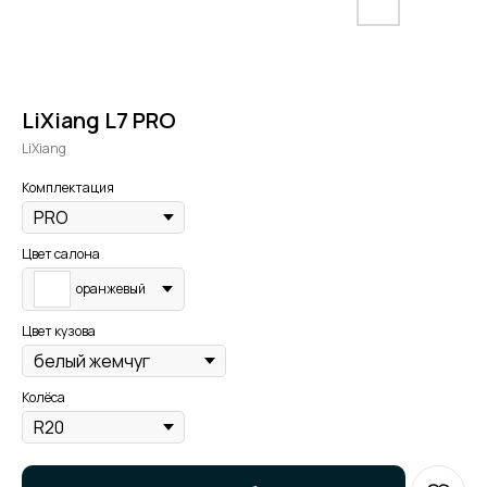
LiXiang L7 PRO
LiXiang
Комплектация
Цвет салона
оранжевый
Цвет кузова
Колёса